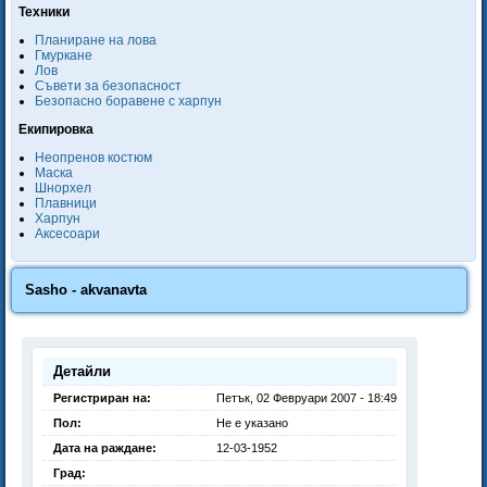
Техники
Планиране на лова
Гмуркане
Лов
Съвети за безопасност
Безопасно боравене с харпун
Екипировка
Неопренов костюм
Маска
Шнорхел
Плавници
Харпун
Аксесоари
Sasho - akvanavta
Детайли
Регистриран на:
Петък, 02 Февруари 2007 - 18:49
Пол:
Не е указано
Дата на раждане:
12-03-1952
Град: