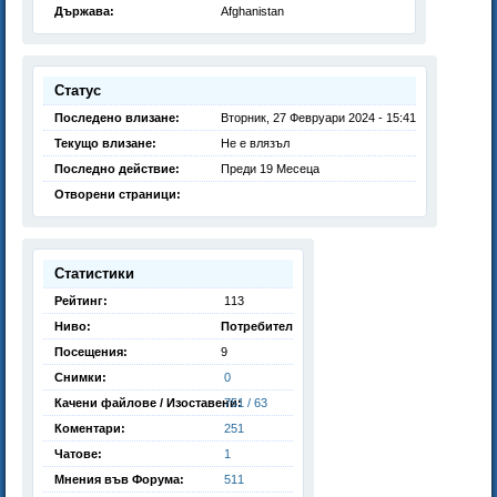
Държава:
Afghanistan
Статус
Последено влизане:
Вторник, 27 Февруари 2024 - 15:41
Текущо влизане:
Не е влязъл
Последно действие:
Преди 19 Месеца
Отворени страници:
Статистики
Рейтинг:
113
Ниво:
Потребител
Посещения:
9
Снимки:
0
Качени файлове / Изоставени:
751 / 63
Коментари:
251
Чатове:
1
Мнения във Форума:
511