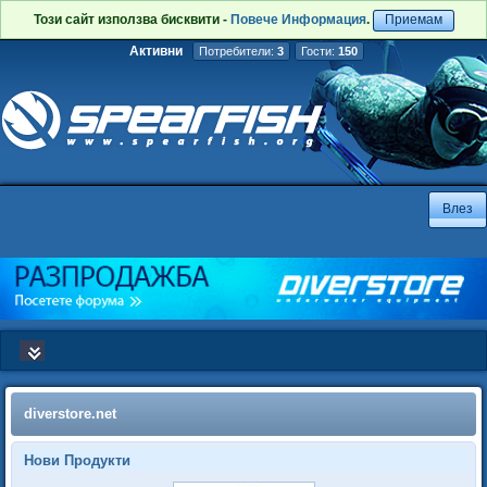
Този сайт използва бисквити -
Повече Информация
.
Приемам
Активни
Потребители:
3
Гости:
150
diverstore.net
Нови Продукти