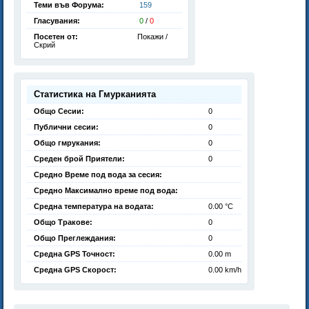
Теми във Форума:
159
Гласувания:
0
/
0
Посетен от:
Покажи /
Скрий
Статистика на Гмурканията
Общо Сесии:
0
Публични сесии:
0
Общо гмрукания:
0
Среден брой Приятели:
0
Средно Време под вода за сесия:
Средно Максимално време под вода:
Средна температура на водата:
0.00 °C
Общо Тракове:
0
Общо Преглеждания:
0
Средна GPS Точност:
0.00 m
Средна GPS Скорост:
0.00 km/h