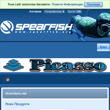
Този сайт използва бисквити -
Повече Информация
.
Приемам
Активни
Потребители:
6
Гости:
136
diverstore.net
Нови Продукти