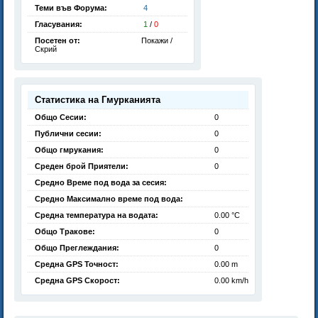
Теми във Форума:
4
Гласувания:
1
/
0
Посетен от:
Покажи /
Скрий
Статистика на Гмурканията
Общо Сесии:
0
Публични сесии:
0
Общо гмрукания:
0
Среден брой Приятели:
0
Средно Време под вода за сесия:
Средно Максимално време под вода:
Средна температура на водата:
0.00 °C
Общо Тракове:
0
Общо Преглеждания:
0
Средна GPS Точност:
0.00 m
Средна GPS Скорост:
0.00 km/h