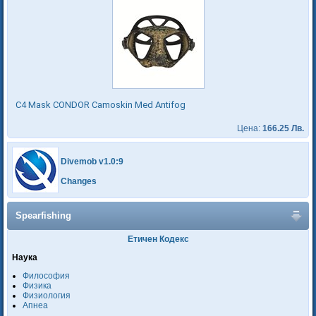
C4 Mask CONDOR Camoskin Med Antifog
Цена:
166.25 Лв.
Divemob v1.0:9
Changes
Spearfishing
Етичен Кодекс
Наука
Философия
Физика
Физиология
Апнеа