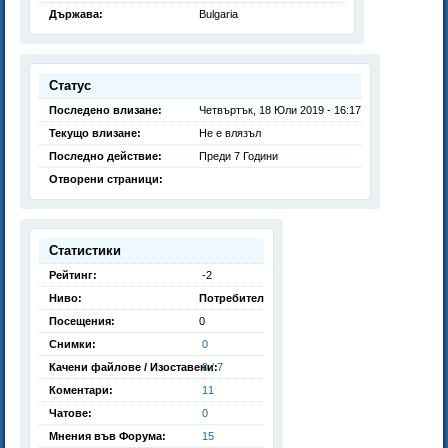
Държава:
Bulgaria
Статус
Последено влизане:
Четвъртък, 18 Юли 2019 - 16:17
Текущо влизане:
Не е влязъл
Последно действие:
Преди 7 Години
Отворени страници:
Статистики
Рейтинг:
-2
Ниво:
Потребител
Посещения:
0
Снимки:
0
Качени файлове / Изоставени:
0 / 7
Коментари:
11
Чатове:
0
Мнения във Форума:
15