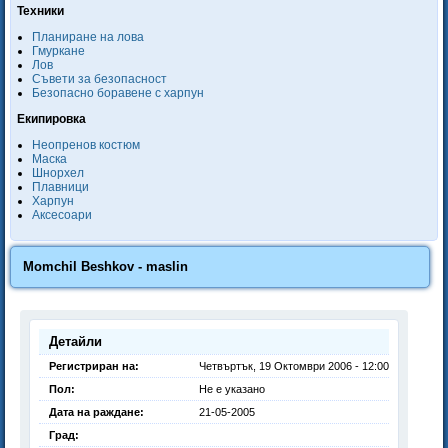
Техники
Планиране на лова
Гмуркане
Лов
Съвети за безопасност
Безопасно боравене с харпун
Екипировка
Неопренов костюм
Маска
Шнорхел
Плавници
Харпун
Аксесоари
Momchil Beshkov - maslin
Детайли
Регистриран на:
Четвъртък, 19 Октомври 2006 - 12:00
Пол:
Не е указано
Дата на раждане:
21-05-2005
Град: