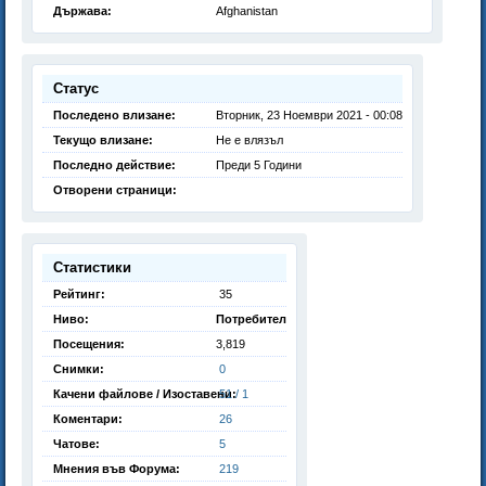
Държава:
Afghanistan
Статус
Последено влизане:
Вторник, 23 Ноември 2021 - 00:08
Текущо влизане:
Не е влязъл
Последно действие:
Преди 5 Години
Отворени страници:
Статистики
Рейтинг:
35
Ниво:
Потребител
Посещения:
3,819
Снимки:
0
Качени файлове / Изоставени:
51 / 1
Коментари:
26
Чатове:
5
Мнения във Форума:
219