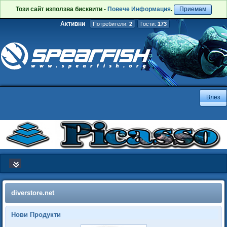
Този сайт използва бисквити -
Повече Информация
.
Приемам
Активни
Потребители:
2
Гости:
173
diverstore.net
Нови Продукти