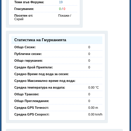
Теми във Форума:
19
Гласувания:
0
/
0
Посетен от:
Покажи /
Скрий
Статистика на Гмурканията
Общо Сесии:
0
Публични сесии:
0
Общо гмрукания:
0
Среден брой Приятели:
0
Средно Време под вода за сесия:
Средно Максимално време под вода:
Средна температура на водата:
0.00 °C
Общо Тракове:
0
Общо Преглеждания:
0
Средна GPS Точност:
0.00 m
Средна GPS Скорост:
0.00 km/h