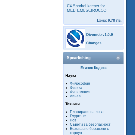
C4 Snorkel keeper for
MELTEMI/SCIROCCO
Цена:
9.78 Лв.
Divemob v1.0:9
Changes
Spearfishing
Етичен Кодекс
Наука
Философия
Физика
Физиология
Апнеа
Техники
Планиране на лова
Гмуркане
Лов
Съвети за безопасност
Безопасно боравене с
харпун