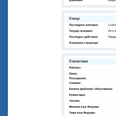
Държава:
Bulgar
Статус
Последено влизане:
Събот
Текущо влизане:
Не е 
Последно действие:
Преди
Отворени страници:
Статистики
Рейтинг:
Ниво:
Посещения:
Снимки:
Качени файлове / Изоставени:
Коментари:
Чатове:
Мнения във Форума:
Теми във Форума: