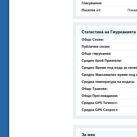
Гласувания:
Посетен от:
Покаж
Статистика на Гмурканията
Общо Сесии:
Публични сесии:
Общо гмрукания:
Среден брой Приятели:
Средно Време под вода за сесия
Средно Максимално време под 
Средна температура на водата:
Общо Тракове:
Общо Преглеждания:
Средна GPS Точност:
Средна GPS Скорост:
За мен