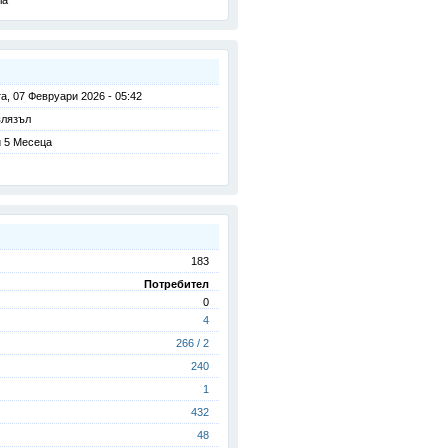
ia
а, 07 Февруари 2026 - 05:42
влязъл
 5 Месеца
183
Потребител
0
4
266 / 2
240
1
432
48