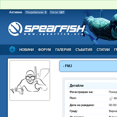
Активни
Потребители:
3
Гости:
167
НОВИНИ
ФОРУМ
ГАЛЕРИЯ
СЪБИТИЯ
СТАТИИ
Г
- FMJ
Детайли
Регистриран на:
Понед
Пол:
М
Дата на раждане:
00-00
Град:
Варна