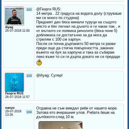
@Георги RUS:
102
14 метра . 22 градуса на водата долу (струваше
ми се много по студена)
Предният ден бяха минали туруци на същото
място и бях легнал на дъното и ги чаках пак , и
iliyag
от мътното се появиха ричолите (бяха поне 5)
25-07-2018 11:00
доближиха се достатъчно за да мога да
стрелям с 100 см харпун.
После се почна дърпането 50 метра ги разви
преди още да стигна повърхността ,закачих
въжето на буя за харпуна и така аз събирам
леко въже то си ги дърпа докато не се предаде
@iliyag: Супер!
103
Георги RUS
26-07-2018 11:57
nanyo
Отдавна не съм виждал риби от нашето море.
29-07-2018
104
Затова ето вчерашния улов. Рибата беше на
13:26
дълбокото-след 10 м.