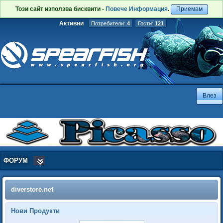
Този сайт използва бисквити -
Повече Информация
.
Приемам
Активни
Потребители:
4
Гости:
121
ФОРУМ
diverstore.net
Нови Продукти