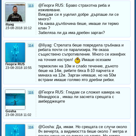
@Георги RUS: Браво страхотна риба и
113
изживяване.
Виждам си я уцелил добре ,дърпаше ли се
много?
На каква дълбочина беше, имаше ли термо
iliyag
клин ?
23-08-2018 10:12
Забеляза ли да има дребен зарган?
@iliyag: Стрелата беше повредила гръбнака и
114
рибата почти се парализира. Не оказа
съществено съпротивление. Много се изкефих
на точния изстрел!
Имаше осезаем
Георги RUS
термоклин на 10м и слабо течение, дъното
23-08-2018 10:55
беше на 14м, рибите бяха 8-10 парчета и
минаха на 12м. Зарган нямаше, но на 50м
встрани имаше голямо ято дребни рибки.
@Георги RUS: Гледам си сложил камера на
115
Меандроса , имаш ли заснета срещата с
амберджеците
Gosha
23-08-2018 11:02
@Gosha: Да, имам. Но срещата се случи около
116
8ч вечерта, а видимостта беше около 7 метра и
почти нищо не се вижда на клипа. На компа