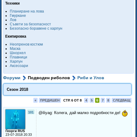
Техники
Планиране на лова
Гмуркане
Лов
Съвети за безопасност
Безопасно боравене с харпун
Екипировка
Неопренов костюм
Маска
Шнорхел
Плавници
Харпун
Аксесоари
Форуми
Подводен риболов
Риби и Улов
Сезон 2018
«
ПРЕДИШЕН
СТР. 6 ОТ 8
4
5
6
7
8
СЛЕДВАЩ
101
@iliyag: Колега, дай малко подробности де!
Георги RUS
23-07-2018 20:33