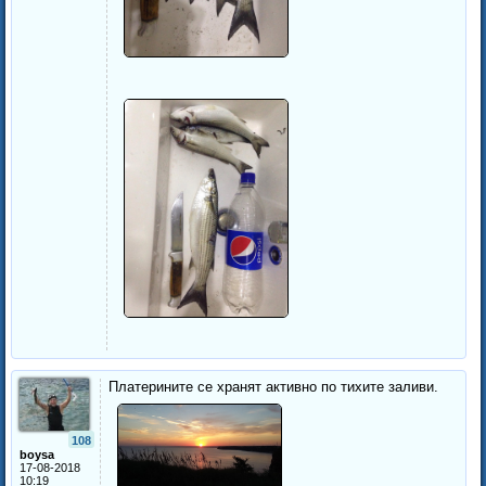
Платерините се хранят активно
по тихите заливи.
108
boysa
17-08-2018
10:19