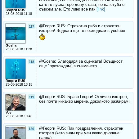
като го пусна горе долу става, но на ютуба е
съвсем зле. Ето линк все пак
[link]
Георги RUS
23-08-2018 11:18
@Георги RUS: Страхотна риба и страхотен
117
изстрел! Веднага ще те последвам в youtube
Gosha
23-08-2018 11:28
@Gosha: Благодаря за оценката! Всъщност
118
още "прохождам" в снимането...
Георги RUS
23-08-2018 13:15
@Георги RUS: Браво Георги! Отличен изстрел,
119
без почти никакво мерене, доколкото разбирам!
Vov
23-08-2018 19:46
@Георги RUS: Пак поздравления, страхотен
120
изстрел (като знам при мен какво дърпане
падна).