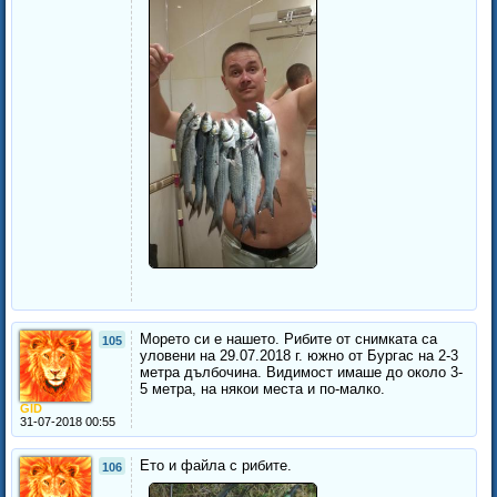
Морето си е нашето. Рибите от снимката са
105
уловени на 29.07.2018 г. южно от Бургас на 2-3
метра дълбочина. Видимост имаше до около 3-
5 метра, на някои места и по-малко.
GID
31-07-2018 00:55
Ето и файла с рибите.
106