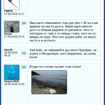
FI6IFI6
17-08-2018 12:17
Има както обикновено този ден бях с 90 ка и ми
110
идваше на места дълга. Имам едно камъче
дото го обирам редовно от рапаните, като го
погледна от горе и се вижда става, като не се
boysa
17-08-2018 15:14
вижда не ходя. Мястото държи риба, но много
често е в мътното.
diwol6
Хей бойз, не забравяйте да пиете Нурофен, за
18-08-2018
111
ушите и Мелдониум, като Шарапова, за супер
06:22
мъже
Втори път голям късмет този сезон!
112
Георги RUS
18-08-2018 22:53