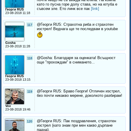
като го пусна горе долу става, но на ютуба е
съвсем зле. Ето линк все пак
[link]
Георги RUS
23-08-2018 11:18
@Георги RUS: Страхотна риба и страхотен
117
изстрел! Веднага ще те последвам в youtube
Gosha
23-08-2018 11:28
@Gosha: Благодаря за оценката! Всъщност
118
още "прохождам" в снимането...
Георги RUS
23-08-2018 13:15
@Георги RUS: Браво Георги! Отличен изстрел,
119
без почти никакво мерене, доколкото разбирам!
Vov
23-08-2018 19:46
@Георги RUS: Пак поздравления, страхотен
120
изстрел (като знам при мен какво дърпане
падна).