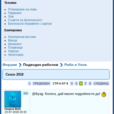
Техники
Планиране на лова
Гмуркане
Лов
Съвети за безопасност
Безопасно боравене с харпун
Екипировка
Неопренов костюм
Маска
Шнорхел
Плавници
Харпун
Аксесоари
Форуми
Подводен риболов
Риби и Улов
Сезон 2018
«
ПРЕДИШЕН
СТР. 6 ОТ 8
4
5
6
7
8
СЛЕДВАЩ
101
@iliyag: Колега, дай малко подробности де!
Георги RUS
23-07-2018 20:33