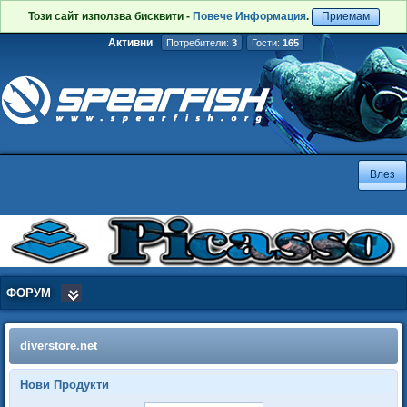
Този сайт използва бисквити -
Повече Информация
.
Приемам
Активни
Потребители:
3
Гости:
165
ФОРУМ
diverstore.net
Нови Продукти