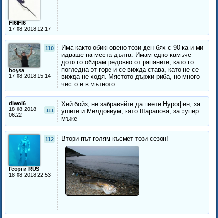
FI6IFI6
17-08-2018 12:17
Има както обикновено този ден бях с 90 ка и ми
110
идваше на места дълга. Имам едно камъче
дото го обирам редовно от рапаните, като го
погледна от горе и се вижда става, като не се
boysa
17-08-2018 15:14
вижда не ходя. Мястото държи риба, но много
често е в мътното.
diwol6
Хей бойз, не забравяйте да пиете Нурофен, за
18-08-2018
111
ушите и Мелдониум, като Шарапова, за супер
06:22
мъже
Втори път голям късмет този сезон!
112
Георги RUS
18-08-2018 22:53