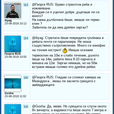
@Георги RUS: Браво страхотна риба и
113
изживяване.
Виждам си я уцелил добре ,дърпаше ли се
много?
На каква дълбочина беше, имаше ли термо
iliyag
клин ?
23-08-2018 10:12
Забеляза ли да има дребен зарган?
@iliyag: Стрелата беше повредила гръбнака и
114
рибата почти се парализира. Не оказа
съществено съпротивление. Много се изкефих
на точния изстрел!
Имаше осезаем
Георги RUS
термоклин на 10м и слабо течение, дъното
23-08-2018 10:55
беше на 14м, рибите бяха 8-10 парчета и
минаха на 12м. Зарган нямаше, но на 50м
встрани имаше голямо ято дребни рибки.
@Георги RUS: Гледам си сложил камера на
115
Меандроса , имаш ли заснета срещата с
амберджеците
Gosha
23-08-2018 11:02
@Gosha: Да, имам. Но срещата се случи около
116
8ч вечерта, а видимостта беше около 7 метра и
почти нищо не се вижда на клипа. На компа