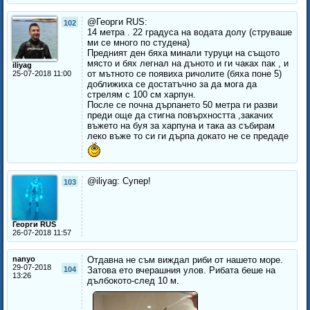
@Георги RUS:
102
14 метра . 22 градуса на водата долу (струваше
ми се много по студена)
Предният ден бяха минали туруци на същото
място и бях легнал на дъното и ги чаках пак , и
iliyag
от мътното се появиха ричолите (бяха поне 5)
25-07-2018 11:00
доближиха се достатъчно за да мога да
стрелям с 100 см харпун.
После се почна дърпането 50 метра ги разви
преди още да стигна повърхността ,закачих
въжето на буя за харпуна и така аз събирам
леко въже то си ги дърпа докато не се предаде
@iliyag: Супер!
103
Георги RUS
26-07-2018 11:57
nanyo
Отдавна не съм виждал риби от нашето море.
29-07-2018
104
Затова ето вчерашния улов. Рибата беше на
13:26
дълбокото-след 10 м.