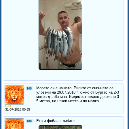
Морето си е нашето. Рибите от снимката са
105
уловени на 29.07.2018 г. южно от Бургас на 2-3
метра дълбочина. Видимост имаше до около 3-
5 метра, на някои места и по-малко.
GID
31-07-2018 00:55
Ето и файла с рибите.
106