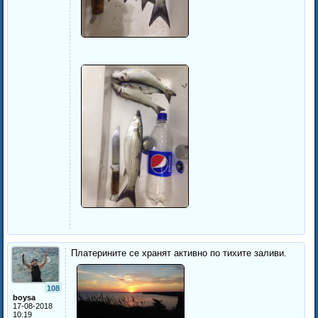
Платерините се хранят активно
по тихите заливи.
108
boysa
17-08-2018
10:19